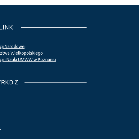
LINKI
cji Narodowej
twa Wielkopolskiego
cji i Nauki UMWW w Poznaniu
WRKDiZ
e