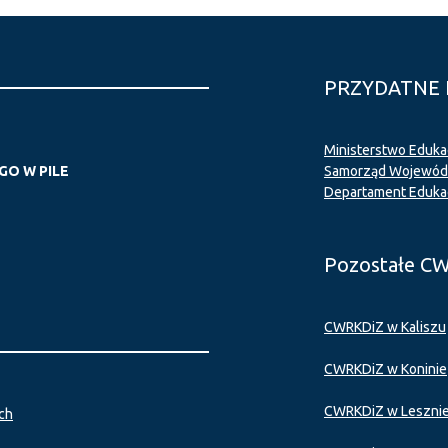
PRZYDATNE 
Ministerstwo Eduka
O W PILE
Samorząd Wojewódz
Departament Eduka
Pozostałe C
CWRKDiZ w Kaliszu
CWRKDiZ w Koninie
CWRKDiZ w Leszni
ch