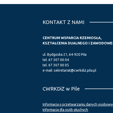
KONTAKT Z NAMI
CENTRUM WSPARCIA RZEMIOSŁA,
KSZTAŁCENIA DUALNEGO I ZAWODOWEG
ul. Bydgoska 21, 64-920 Piła
tel.
67 307 00 04
tel.
67 307 00 05
e-mail:
sekretariat@cwrkdiz.pila.pl
CWRKDiZ w Pile
Informacja o przetwarzaniu danych osobowy
Informacja dla osób głuchych