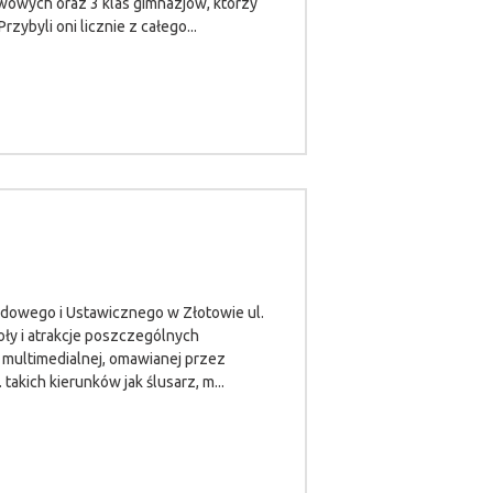
wowych oraz 3 klas gimnazjów, którzy
ybyli oni licznie z całego...
odowego i Ustawicznego w Złotowie ul.
ły i atrakcje poszczególnych
 multimedialnej, omawianej przez
akich kierunków jak ślusarz, m...