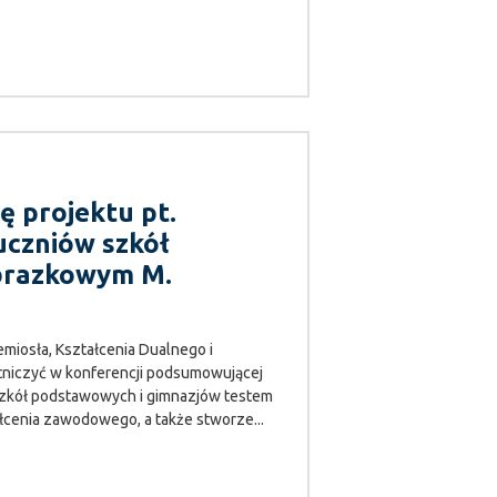
ę projektu pt.
uczniów szkół
brazkowym M.
miosła, Kształcenia Dualnego i
niczyć w konferencji podsumowującej
 szkół podstawowych i gimnazjów testem
łcenia zawodowego, a także stworze...