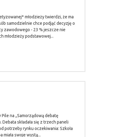
tyzowanej* młodzieży twierdzi, że ma
sób samodzielnie chce podjąć decyzję o
dcy zawodowego - 23 % jeszcze nie
ch młodzieży podstawowej...
 w Pile na „Samorządową debatę
 Debata składała się z trzech paneli
pod potrzeby rynku oczekiwania: Szkoła
 miała swoje wystą...