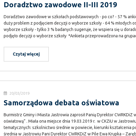
Doradztwo zawodowe II-III 2019
Doradztwo zawodowe w szkołach podstawowych - po co? - 57 % ankie
duży problem z podjęciem decyzji o wyborze szkoły - 64 % młodych o
wyborze szkoły - tylko 3 % badanych sugeruje, że wspiera się u dora
podjęło decyzji o wyborze szkoły *Ankieta przeprowadzona na grupa
Czytaj więcej
20/03/2019
Samorządowa debata oświatowa
Burmistrz Gminy i Miasta Jastrowia zaprosił Panią Dyrektor CWRKDiZ
oświatową” . Miała ona miejsce dnia 19.03.2019 r. w CKZiU w Jastrowiu.
tematycznych: szkolnictwo średnie w powiecie, kierunki kształcenia 
średnia w Jastrowiu Pani Dyrektor CWRKDiZ w Pile Ewa Krupka – Zaręba