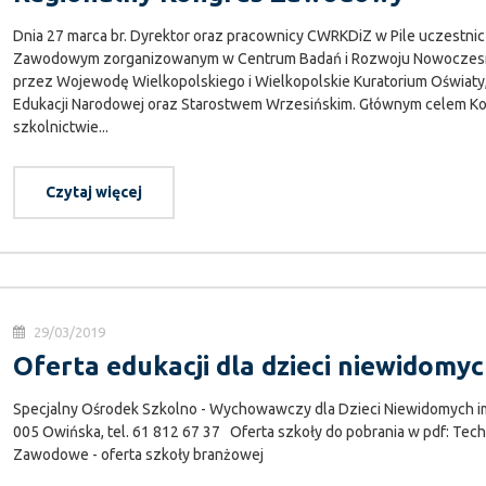
Dnia 27 marca br. Dyrektor oraz pracownicy CWRKDiZ w Pile uczestni
Zawodowym zorganizowanym w Centrum Badań i Rozwoju Nowoczesn
przez Wojewodę Wielkopolskiego i Wielkopolskie Kuratorium Oświaty
Edukacji Narodowej oraz Starostwem Wrzesińskim. Głównym celem Ko
szkolnictwie...
Czytaj więcej
29/03/2019
Oferta edukacji dla dzieci niewidomy
Specjalny Ośrodek Szkolno - Wychowawczy dla Dzieci Niewidomych im
005 Owińska, tel. 61 812 67 37 Oferta szkoły do pobrania w pdf: Tec
Zawodowe - oferta szkoły branżowej