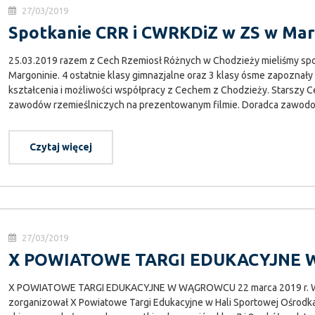
27/03/2019
Spotkanie CRR i CWRKDiZ w ZS w Mar
25.03.2019 razem z Cech Rzemiosł Różnych w Chodzieży mieliśmy spo
Margoninie. 4 ostatnie klasy gimnazjalne oraz 3 klasy ósme zapoznał
kształcenia i możliwości współpracy z Cechem z Chodzieży. Starszy C
zawodów rzemieślniczych na prezentowanym filmie. Doradca zawodo
Czytaj więcej
27/03/2019
X POWIATOWE TARGI EDUKACYJNE
X POWIATOWE TARGI EDUKACYJNE W WĄGROWCU 22 marca 2019 r. W dn
zorganizował X Powiatowe Targi Edukacyjne w Hali Sportowej Ośrodka 