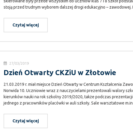
skierowane były przede wszystkim do uczniów klas 7 i 8 szkół podsta
stoją przed trudnym wyborem dalszej drogi edukacyjno – zawodowej. Prz
Czytaj więcej
27/03/2019
Dzień Otwarty CKZiU w Złotowie
21.03.2019 r. miał miejsce Dzień Otwarty w Centrum Kształcenia Zaw
Norwida 10. Uczniowie wraz z nauczycielami prezentowali walory szko
kierunków nauki na rok szkolny 2019/2020, także podczas prezentacji
jednego z pracowników placówki w auli szkoły. Sale warsztatowe m.in. t
Czytaj więcej