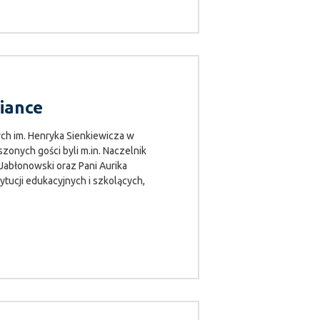
iance
ch im. Henryka Sienkiewicza w
zonych gości byli m.in. Naczelnik
abłonowski oraz Pani Aurika
ytucji edukacyjnych i szkolących,