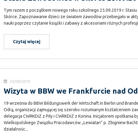
Tym razem z początkiem nowego roku szkolnego 25.09.2019 r. Stasiu
Skórce. Zapoznawanie dzieci ze światem zawodów przebiegało w akty
nauki poprzez czytanie książki i zabawy z akcesoriami różnych profe
Czytaj więcej
23/09/2019
Wizyta w BBW we Frankfurcie nad Odr
19 września do BBW Bildungswerk der Wirtschaft in Berlin und Brande
Odrą, organizacji zajmującej się szeroko rozumianym kształceniem 
delegacja CWRKDiZ z Piły i CWRKDiZ z Konina. Inicjatorem spotkania 
Wielkopolskiego Związku Pracodawców „Lewiatan” p. Zbigniew Bachta
działalnośc...