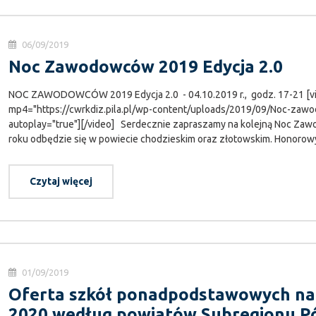
06/09/2019
Noc Zawodowców 2019 Edycja 2.0
NOC ZAWODOWCÓW 2019 Edycja 2.0 - 04.10.2019 r., godz. 17-21 [vi
mp4="https://cwrkdiz.pila.pl/wp-content/uploads/2019/09/Noc-zawo
autoplay="true"][/video] Serdecznie zapraszamy na kolejną Noc Zawo
roku odbędzie się w powiecie chodzieskim oraz złotowskim. Honorowy
Czytaj więcej
01/09/2019
Oferta szkół ponadpodstawowych na 
2020 według powiatów Subregionu P