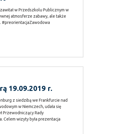
 zawitał w Przedszkolu Publicznym w
wnej atmosferze zabawy, ale także
sji. #preorientacjaZawodowa
ą 19.09.2019 r.
nburg z siedzibą we Frankfurcie nad
zawodowym w Niemczech, udała się
był Przewodniczący Rady
. Celem wizyty była prezentacja