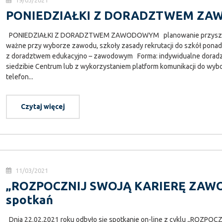
19/03/2021
PONIEDZIAŁKI Z DORADZTWEM Z
PONIEDZIAŁKI Z DORADZTWEM ZAWODOWYM planowanie przyszłośc
ważne przy wyborze zawodu, szkoły zasady rekrutacji do szkół pon
z doradztwem edukacyjno – zawodowym Forma: indywidualne doradzt
siedzibie Centrum lub z wykorzystaniem platform komunikacji do wybo
telefon...
Czytaj więcej
11/03/2021
„ROZPOCZNIJ SWOJĄ KARIERĘ ZAW
spotkań
Dnia 22.02.2021 roku odbyło się spotkanie on-line z cyklu „ROZ