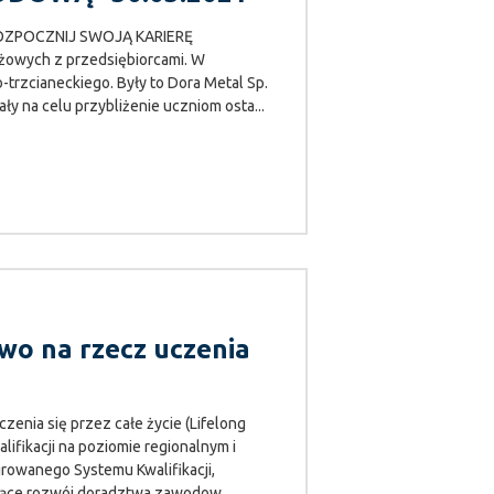
u „ROZPOCZNIJ SWOJĄ KARIERĘ
żowych z przedsiębiorcami. W
trzcianeckiego. Były to Dora Metal Sp.
ły na celu przybliżenie uczniom osta...
wo na rzecz uczenia
enia się przez całe życie (Lifelong
fikacji na poziomie regionalnym i
rowanego Systemu Kwalifikacji,
ające rozwój doradztwa zawodow...