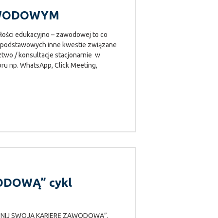
AWODOWYM
i edukacyjno – zawodowej to co
adpodstawowych inne kwestie związane
wo / konsultacje stacjonarnie w
ru np. WhatsApp, Click Meeting,
ODOWĄ” cykl
POCZNIJ SWOJĄ KARIERĘ ZAWODOWĄ”.