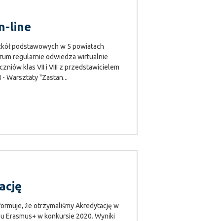
n-line
szkół podstawowych w 5 powiatach
um regularnie odwiedza wirtualnie
zniów klas VII i VIII z przedstawicielem
 - Warsztaty "Zastan...
ację
ormuje, że otrzymaliśmy Akredytację w
mu Erasmus+ w konkursie 2020. Wyniki