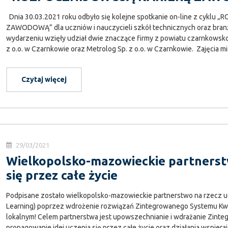
Dnia 30.03.2021 roku odbyło się kolejne spotkanie on-line z cykl
ZAWODOWĄ” dla uczniów i nauczycieli szkół technicznych oraz bran
wydarzeniu wzięły udział dwie znaczące firmy z powiatu czarnkowsko-
z o.o. w Czarnkowie oraz Metrolog Sp. z o.o. w Czarnkowie. Zajęcia mia
Czytaj więcej
29/03/2021
Wielkopolsko-mazowieckie partnerst
się przez całe życie
Podpisane zostało wielkopolsko-mazowieckie partnerstwo na rzecz ucz
Learning) poprzez wdrożenie rozwiązań Zintegrowanego Systemu Kwali
lokalnym! Celem partnerstwa jest upowszechnianie i wdrażanie Zinteg
propagowanie idei uczenia się przez całe życie oraz działania wspier