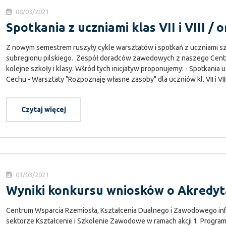
08/03/2021
Spotkania z uczniami klas VII i VIII / o
Z nowym semestrem ruszyły cykle warsztatów i spotkań z uczniami 
subregionu pilskiego. Zespół doradców zawodowych z naszego Centr
kolejne szkoły i klasy. Wśród tych inicjatyw proponujemy: - Spotkania uc
Cechu - Warsztaty "Rozpoznaję własne zasoby" dla uczniów kl. VII i VIII
Czytaj więcej
01/03/2021
Wyniki konkursu wniosków o Akredyt
Centrum Wsparcia Rzemiosła, Kształcenia Dualnego i Zawodowego inf
sektorze Kształcenie i Szkolenie Zawodowe w ramach akcji 1. Progra