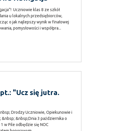
cja”! Uczniowie klas 8 ze szkół
ania u lokalnych przedsiębiorców,
ząc o jak najlepszy wynik w finałowej
ania, pomysłowości i współpra...
: "Ucz się jutra.
nbsp; Drodzy Uczniowie, Opiekunowie i
; &nbsp; &nbsp;Dnia 3 października o
 11 w Pile odbędzie się NOC
natem honorowym...