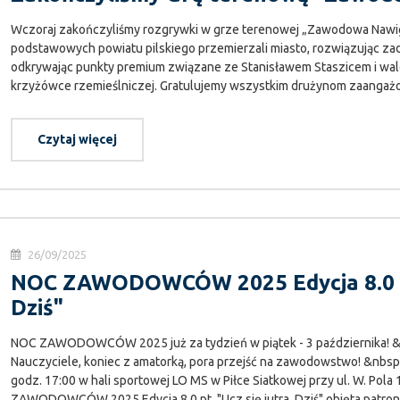
Wczoraj zakończyliśmy rozgrywki w grze terenowej „Zawodowa Nawiga
podstawowych powiatu pilskiego przemierzali miasto, rozwiązując zad
odkrywając punkty premium związane ze Stanisławem Staszicem i walc
krzyżówce rzemieślniczej. Gratulujemy wszystkim drużynom zaangażow
Czytaj więcej
26/09/2025
NOC ZAWODOWCÓW 2025 Edycja 8.0 pt.
Dziś"
NOC ZAWODOWCÓW 2025 już za tydzień w piątek - 3 października! &
Nauczyciele, koniec z amatorką, pora przejść na zawodowstwo! &nbsp
godz. 17:00 w hali sportowej LO MS w Piłce Siatkowej przy ul. W. Pola
ZAWODOWCÓW 2025 Edycja 8.0 pt. "Ucz się jutra. Dziś" objęta patro