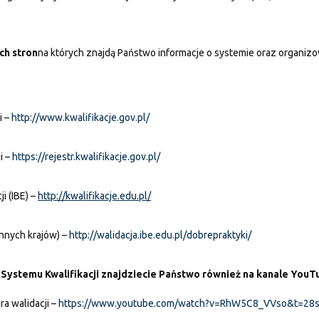
ch stron
na których znajdą Państwo informacje o systemie oraz organiz
i –
http://www.kwalifikacje.gov.pl/
i –
https://rejestr.kwalifikacje.gov.pl/
i (IBE) –
http://kwalifikacje.edu.pl/
innych krajów) –
http://walidacja.ibe.edu.pl/dobrepraktyki/
 Systemu Kwalifikacji znajdziecie Państwo również na kanale YouT
a walidacji –
https://www.youtube.com/watch?v=RhW5C8_VVso&t=28