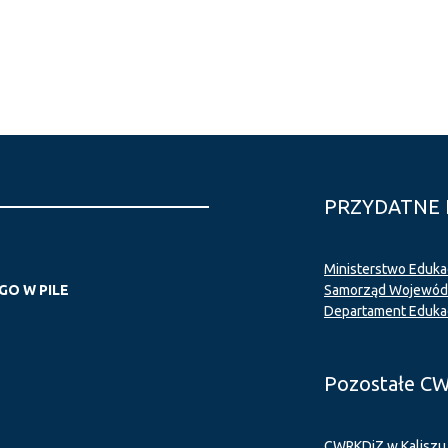
PRZYDATNE 
Ministerstwo Eduka
O W PILE
Samorząd Wojewódz
Departament Eduka
Pozostałe C
CWRKDiZ w Kaliszu