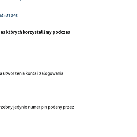
E&t=3104s
zas których korzystaliśmy podczas
a utworzenia konta i zalogowania
trzebny jedynie numer pin podany przez