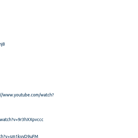
hj8
://www.youtube.com/watch?
/watch?v=9r3hXXpvccc
tch?v=sm1kyvD9uFM