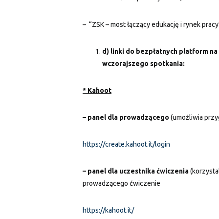
– “ZSK – most łączący edukację i rynek pracy
d) linki do bezpłatnych platform 
wczorajszego spotkania:
* Kahoot
– panel dla prowadzącego
(umożliwia przy
https://create.kahoot.it/login
– panel dla uczestnika ćwiczenia
(korzysta
prowadzącego ćwiczenie
https://kahoot.it/