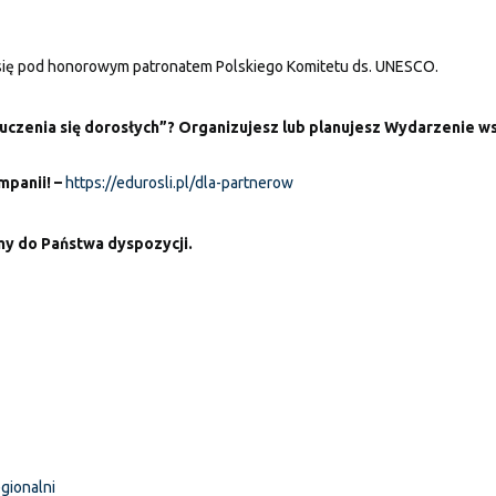
się pod honorowym patronatem Polskiego Komitetu ds. UNESCO.
uczenia się dorosłych”? Organizujesz lub planujesz Wydarzenie ws
mpanii! –
https://edurosli.pl/dla-partnerow
my do Państwa dyspozycji.
gionalni