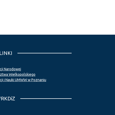
LINKI
cji Narodowej
twa Wielkopolskiego
cji i Nauki UMWW w Poznaniu
WRKDiZ