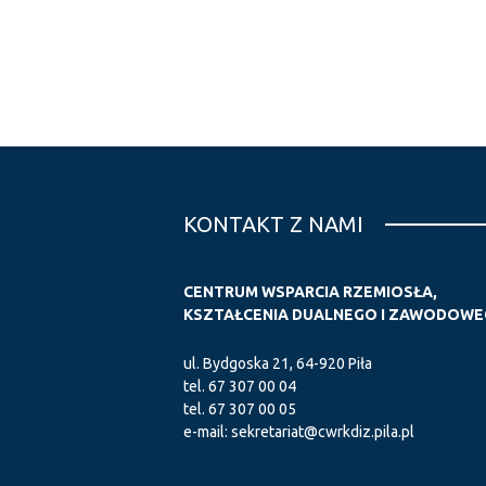
KONTAKT Z NAMI
CENTRUM WSPARCIA RZEMIOSŁA,
KSZTAŁCENIA DUALNEGO I ZAWODOWEG
ul. Bydgoska 21, 64-920 Piła
tel.
67 307 00 04
tel.
67 307 00 05
e-mail:
sekretariat@cwrkdiz.pila.pl