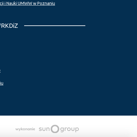
cji i Nauki UMWW w Poznaniu
WRKDiZ
e
iu