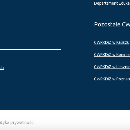
Departament Eduka
Pozostałe C
CWRKDiZ w Kaliszu
CWRKDiZ w Koninie
CWRKDiZ w Leszni
ch
CWRKDiZ w Poznan
ityka prywatności