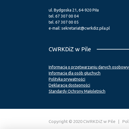
ul. Bydgoska 21, 64-920 Piła
tel.
67 307 00 04
tel.
67 307 00 05
e-mail:
sekretariat@cwrkdiz.pila.pl
CWRKDiZ w Pile
Informacja o przetwarzaniu danych osobowy
Informacja dla osób głuchych
Polityka prywatności
Deklaracja dostępności
Standardy Ochrony Małoletnich
Copyright © 2020 CWRKDiZ w Pile |
Pol