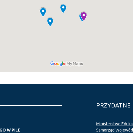
PRZYDATNE 
Ministerstwo Eduka
O W PILE
Samorząd Wojewódz