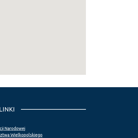
LINKI
cji Narodowej
twa Wielkopolskiego