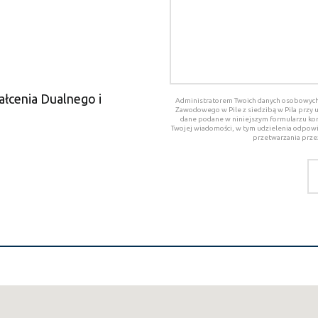
łcenia Dualnego i
Administratorem Twoich danych osobowych 
Zawodowego w Pile z siedzibą w Pila przy u
dane podane w niniejszym formularzu ko
Twojej wiadomości, w tym udzielenia odpowi
przetwarzania prze