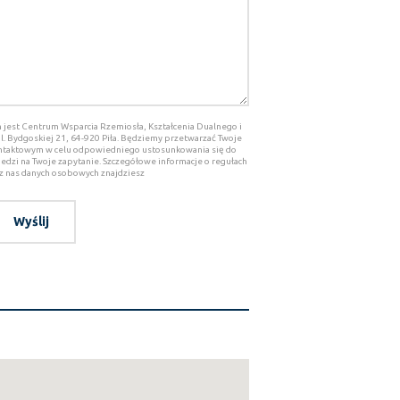
jest Centrum Wsparcia Rzemiosła, Kształcenia Dualnego i
l. Bydgoskiej 21, 64-920 Piła. Będziemy przetwarzać Twoje
ntaktowym w celu odpowiedniego ustosunkowania się do
edzi na Twoje zapytanie. Szczegółowe informacje o regułach
z nas danych osobowych znajdziesz
Wyślij