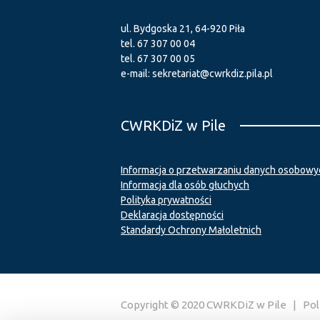
ul. Bydgoska 21, 64-920 Piła
tel.
67 307 00 04
tel.
67 307 00 05
e-mail:
sekretariat@cwrkdiz.pila.pl
CWRKDiZ w Pile
Informacja o przetwarzaniu danych osobowy
Informacja dla osób głuchych
Polityka prywatności
Deklaracja dostępności
Standardy Ochrony Małoletnich
Copyright © 2020 CWRKDiZ w Pile |
Pol