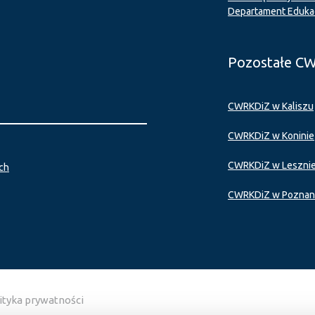
Departament Eduka
Pozostałe C
CWRKDiZ w Kaliszu
CWRKDiZ w Koninie
CWRKDiZ w Leszni
ch
CWRKDiZ w Poznan
ityka prywatności