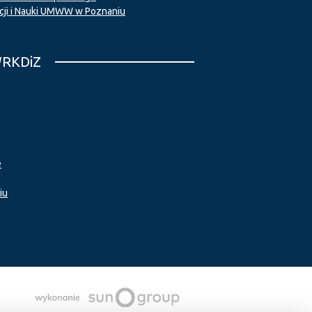
cji i Nauki UMWW w Poznaniu
WRKDiZ
e
iu