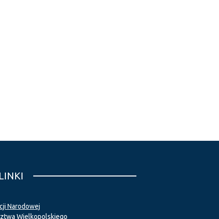
LINKI
cji Narodowej
twa Wielkopolskiego