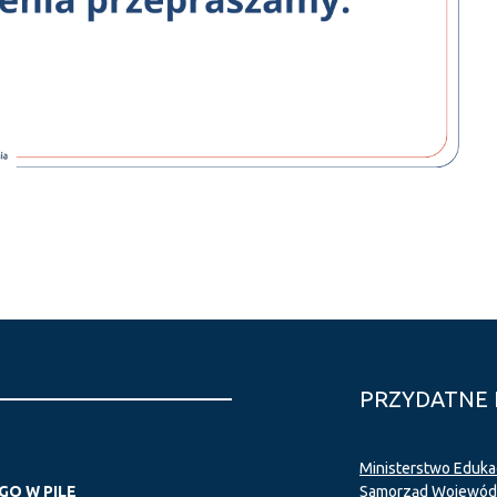
PRZYDATNE 
Ministerstwo Eduka
O W PILE
Samorząd Wojewódz