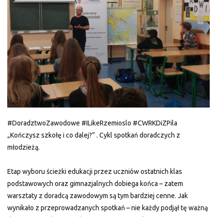
#DoradztwoZawodowe #ILikeRzemioslo #CWRKDiZPila
„Kończysz szkołę i co dalej?” . Cykl spotkań doradczych z
młodzieżą.
Etap wyboru ścieżki edukacji przez uczniów ostatnich klas
podstawowych oraz gimnazjalnych dobiega końca – zatem
warsztaty z doradcą zawodowym są tym bardziej cenne. Jak
wynikało z przeprowadzanych spotkań – nie każdy podjął tę ważną