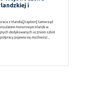
landzkiej i
raca z Irlandia[/caption] Samorząd
Konsulatem Honorowym Irlandii w
cyjnych dedykowanych uczniom szkół
ółpracy pojawia się możliwość...